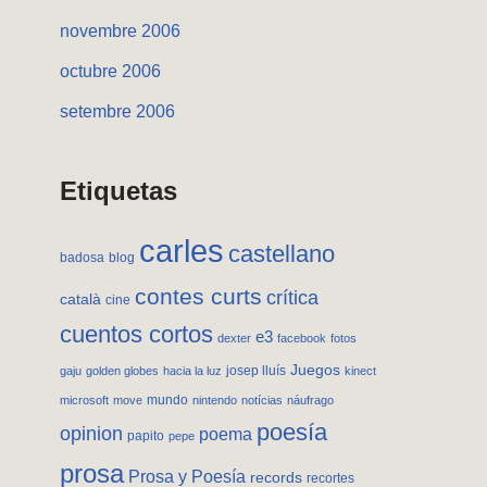
novembre 2006
octubre 2006
setembre 2006
Etiquetas
carles
castellano
badosa
blog
contes curts
crítica
català
cine
cuentos cortos
e3
dexter
facebook
fotos
Juegos
josep lluís
gaju
golden globes
hacia la luz
kinect
mundo
microsoft
move
nintendo
notícias
náufrago
poesía
opinion
poema
papito
pepe
prosa
Prosa y Poesía
records
recortes