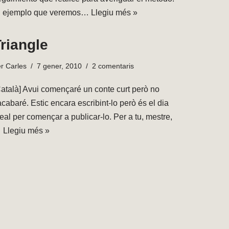
l ejemplo que veremos…
Llegiu més »
riangle
er
Carles
7 gener, 2010
2 comentaris
Català] Avui començaré un conte curt però no
acabaré. Estic encara escribint-lo però és el dia
eal per començar a publicar-lo. Per a tu, mestre,
…
Llegiu més »