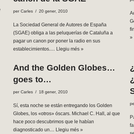
e
per
Carles
20 gener, 2010
A
G
La Sociedad General de Autores de España
f
(SGAE) obliga a las peluquerías de Cataluña a
»
pagar un canon por poner la radio en sus
establecimientos.…
Llegiu més »
And the Golden Globes…
goes to…
per
Carles
18 gener, 2010
p
Sí, esta noche se están entregando los Golden
Globes, los «otros» óscars. Michael C. Hall, al que
P
hace poco descubrimos que le habían
f
diagnosticado un…
Llegiu més »
s