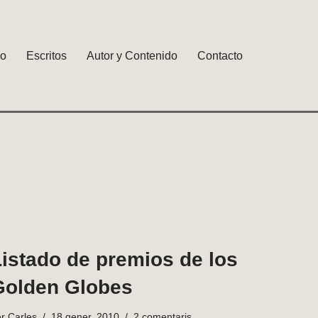
io
Escritos
Autor y Contenido
Contacto
istado de premios de los
Golden Globes
er
Carles
18 gener, 2010
2 comentaris