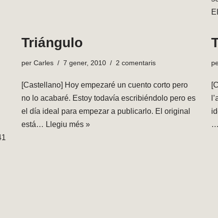
E
Triángulo
T
per
Carles
7 gener, 2010
2 comentaris
p
[Castellano] Hoy empezaré un cuento corto pero
[
no lo acabaré. Estoy todavía escribiéndolo pero es
l’
el día ideal para empezar a publicarlo. El original
id
está…
Llegiu més »
41