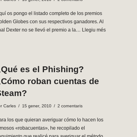
quí os pongo el listado completo de los premios
olden Globes con sus respectivos ganadores. Al
inal Dexter no se llevó el premio a la…
Llegiu més
¿Qué es el Phishing?
¿Cómo roban cuentas de
Steam?
er
Carles
15 gener, 2010
2 comentaris
ara los que quieran averiguar cómo lo hacen los
amosos «robacuentas», he recopilado el
eguimiento que realicé para averiguar el método.