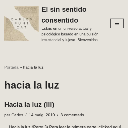
El sin sentido
Vés
consentido
al
contingut
Estáis en un universo actual y
psicológico basado en una pulsión
insustancial y lujosa. Bienvenidos.
Portada
»
hacia la luz
hacia la luz
Hacia la luz (III)
per
Carles
14 maig, 2010
3 comentaris
. . Hacia la luz (Parte 3) Para leer la primera parte, clickad aquí