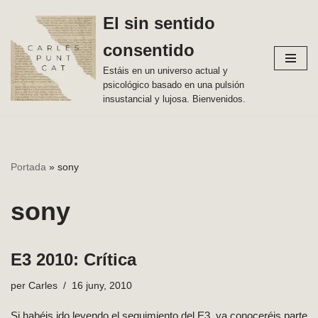
El sin sentido
Vés
consentido
al
contingut
Estáis en un universo actual y
psicológico basado en una pulsión
insustancial y lujosa. Bienvenidos.
Portada
»
sony
sony
E3 2010: Crítica
per
Carles
16 juny, 2010
Si habéis ido leyendo el seguimiento del E3, ya conoceréis parte