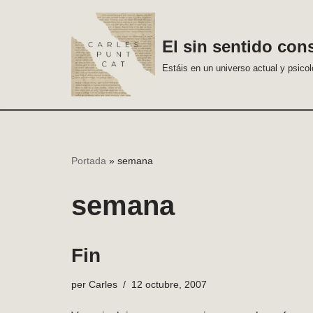
Vés
El sin sentido con
al
Estáis en un universo actual y psico
contingut
Portada
»
semana
semana
Fin
per
Carles
12 octubre, 2007