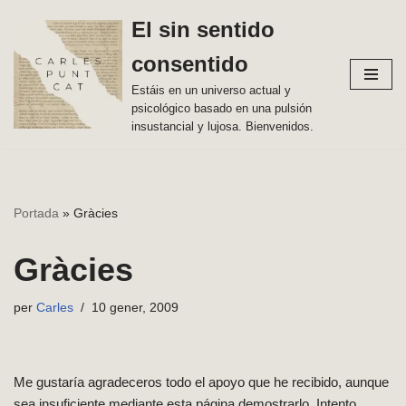
El sin sentido
Vés
consentido
al
contingut
Estáis en un universo actual y
psicológico basado en una pulsión
insustancial y lujosa. Bienvenidos.
Portada
»
Gràcies
Gràcies
per
Carles
10 gener, 2009
Me gustarí­a agradeceros todo el apoyo que he recibido, aunque
sea insuficiente mediante esta página demostrarlo. Intento