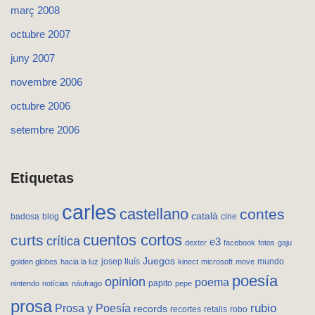
març 2008
octubre 2007
juny 2007
novembre 2006
octubre 2006
setembre 2006
Etiquetas
carles
castellano
contes
català
badosa
blog
cine
cuentos cortos
curts
crítica
e3
dexter
facebook
fotos
gaju
Juegos
josep lluís
mundo
golden globes
hacia la luz
kinect
microsoft
move
poesía
opinion
poema
papito
nintendo
notícias
náufrago
pepe
prosa
rubio
Prosa y Poesía
records
recortes
retalls
robo