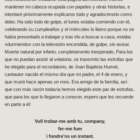
mantener mi cabeza ocupada con papeles y otras historias, e
intentaré próximamente explicaros todo y agradecéroslo como
debo. Ha sido todo de golpe, el lunes estaba comiendo con é
l,
celebrando su cumpleaños y el miércoles lo llamo porque no se
habí­a presentado a trabajar y tras irlo a buscar a casa, estaba
«durmiendo» con la televisión encendida, de golpe, sin avisar.
Muerte natural por infarto, completamente inesperado. Para los
que no puedan asistir al velatorio, os transmito las estrofas que
he elegido para el recordatorio, de Joan Baptista Humet,
cantautor nacido el mismo dí­a que mi padre, el 4 de enero, y
que murió hace apenas un mes. Era amigo de la famí­lia, así­
que con más razón todaví­a hemos elegido este par de estrofas,
que para los que lo llegaron a conocer, espero que les recuerde
en parte a él:
Vull trobar-me amb tu, company,
fer-me fum
i fondre’ns un instant.