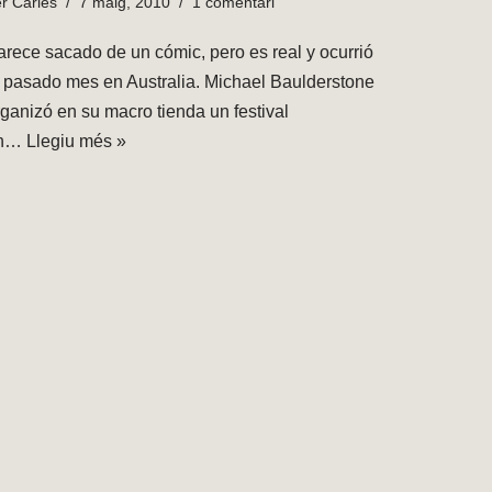
er
Carles
7 maig, 2010
1 comentari
arece sacado de un cómic, pero es real y ocurrió
l pasado mes en Australia. Michael Baulderstone
rganizó en su macro tienda un festival
n…
Llegiu més »