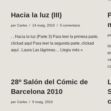
Hacia la luz (III)
per
Carles
14 maig, 2010
3 comentaris
p
. . Hacia la luz (Parte 3) Para leer la primera parte,
clickad aquí Para leer la segunda parte, clickad
H
aquí . Laura Las lágrimas…
Llegiu més »
e
«e
c
28º Salón del Cómic de
Barcelona 2010
c
per
Carles
9 maig, 2010