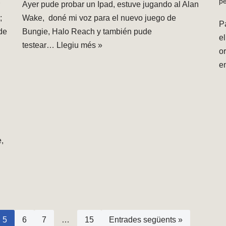
p
Ayer pude probar un Ipad, estuve jugando al Alan
;
Wake, doné mi voz para el nuevo juego de
P
de
Bungie, Halo Reach y también pude
e
testear…
Llegiu més »
o
e
e,
5
6
7
…
15
Entrades següents »