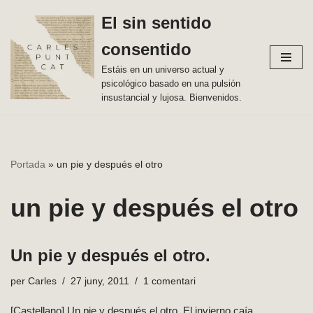
El sin sentido
Vés
consentido
al
contingut
Estáis en un universo actual y
psicológico basado en una pulsión
insustancial y lujosa. Bienvenidos.
Portada
»
un pie y después el otro
un pie y después el otro
Un pie y después el otro.
per
Carles
27 juny, 2011
1 comentari
[Castellano] Un pie y después el otro. El invierno caía