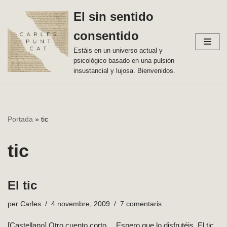
El sin sentido
Vés
consentido
al
contingut
Estáis en un universo actual y
psicológico basado en una pulsión
insustancial y lujosa. Bienvenidos.
Portada
»
tic
tic
El tic
per
Carles
4 novembre, 2009
7 comentaris
[Castellano] Otro cuento corto… Espero que lo disfrutéis. El tic.