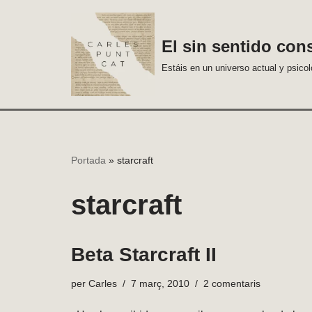
Vés
El sin sentido con
al
Estáis en un universo actual y psico
contingut
Portada
»
starcraft
starcraft
Beta Starcraft II
per
Carles
7 març, 2010
2 comentaris