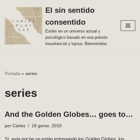
El sin sentido
Vés
consentido
al
contingut
Estáis en un universo actual y
psicológico basado en una pulsión
insustancial y lujosa. Bienvenidos.
Portada
»
series
series
And the Golden Globes… goes to…
per
Carles
18 gener, 2010
Sí, esta noche se están entregando los Golden Globes, los