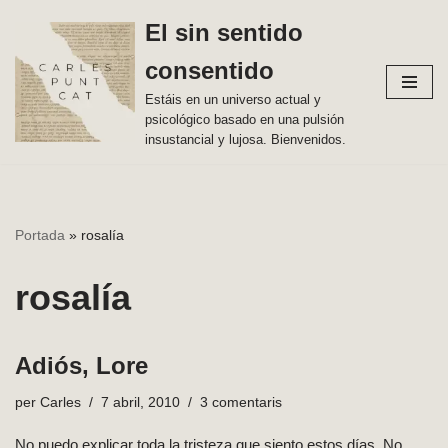
El sin sentido
Vés
consentido
al
contingut
Estáis en un universo actual y
psicológico basado en una pulsión
insustancial y lujosa. Bienvenidos.
Portada
»
rosalía
rosalía
Adiós, Lore
per
Carles
7 abril, 2010
3 comentaris
No puedo explicar toda la tristeza que siento estos días. No