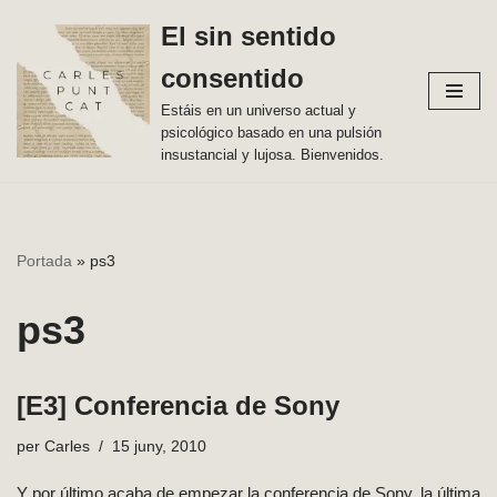
El sin sentido
Vés
consentido
al
contingut
Estáis en un universo actual y
psicológico basado en una pulsión
insustancial y lujosa. Bienvenidos.
Portada
»
ps3
ps3
[E3] Conferencia de Sony
per
Carles
15 juny, 2010
Y por último acaba de empezar la conferencia de Sony, la última