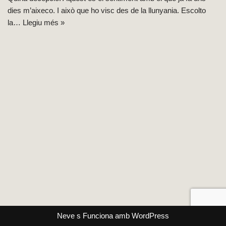
dies m’aixeco. I això que ho visc des de la llunyania. Escolto
la…
Llegiu més »
Neve
s Funciona amb
WordPress