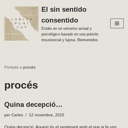
El sin sentido
Vés
consentido
al
contingut
Estáis en un universo actual y
psicológico basado en una pulsión
insustancial y lujosa. Bienvenidos.
Portada
»
procés
procés
Quina decepció…
per
Carles
12 novembre, 2015
Quina decepció. Aquest és el sentiment amb el que ja fa uns