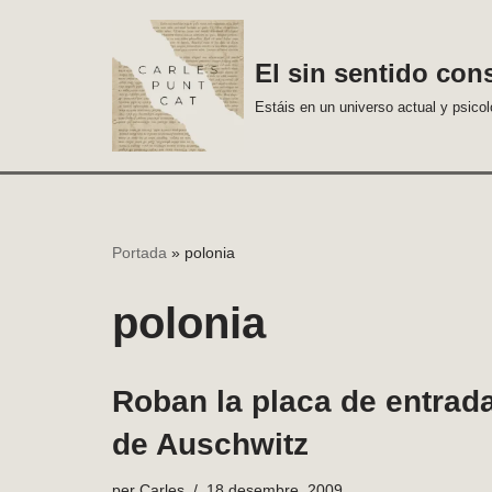
Vés
El sin sentido con
al
Estáis en un universo actual y psico
contingut
Portada
»
polonia
polonia
Roban la placa de entrad
de Auschwitz
per
Carles
18 desembre, 2009