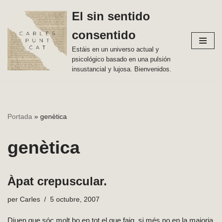
El sin sentido
Vés
consentido
al
contingut
Estáis en un universo actual y
psicológico basado en una pulsión
insustancial y lujosa. Bienvenidos.
Portada
»
genètica
genètica
Àpat crepuscular.
per
Carles
5 octubre, 2007
Diuen que sóc molt bo en tot el que faig, si més no en la majoria