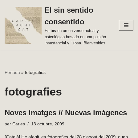
El sin sentido
Vés
consentido
al
contingut
Estáis en un universo actual y
psicológico basado en una pulsión
insustancial y lujosa. Bienvenidos.
Portada
»
fotografies
fotografies
Noves imatges // Nuevas imágenes
per
Carles
13 octubre, 2009
[Català] He afegit les fotografies del 28 d’agost del 2009, quan