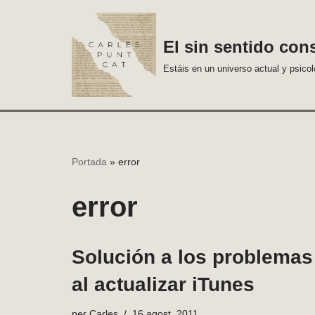
Vés
El sin sentido con
al
Estáis en un universo actual y psico
contingut
Portada
»
error
error
Solución a los problemas
al actualizar iTunes
per
Carles
16 agost, 2011