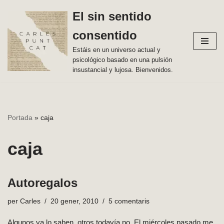
El sin sentido
Vés
consentido
al
contingut
Estáis en un universo actual y
psicológico basado en una pulsión
insustancial y lujosa. Bienvenidos.
Portada
»
caja
caja
Autoregalos
per
Carles
20 gener, 2010
5 comentaris
Algunos ya lo saben, otros todavía no. El miércoles pasado me