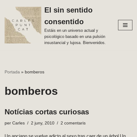
El sin sentido
Vés
consentido
al
contingut
Estáis en un universo actual y
psicológico basado en una pulsión
insustancial y lujosa. Bienvenidos.
Portada
»
bomberos
bomberos
Notícias cortas curiosas
per
Carles
2 juny, 2010
2 comentaris
Un anciano se vuelve adicto al sexo tras caer de un árbol Un