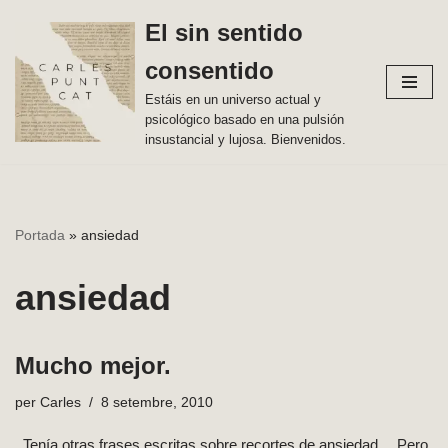
El sin sentido
Vés
consentido
al
contingut
Estáis en un universo actual y
psicológico basado en una pulsión
insustancial y lujosa. Bienvenidos.
Portada
»
ansiedad
ansiedad
Mucho mejor.
per
Carles
8 setembre, 2010
. Tenía otras frases escritas sobre recortes de ansiedad… Pero