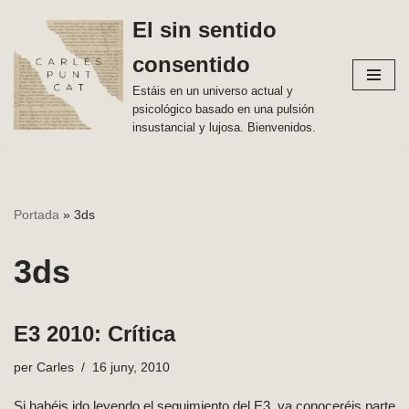
El sin sentido
Vés
consentido
al
contingut
Estáis en un universo actual y
psicológico basado en una pulsión
insustancial y lujosa. Bienvenidos.
Portada
»
3ds
3ds
E3 2010: Crítica
per
Carles
16 juny, 2010
Si habéis ido leyendo el seguimiento del E3, ya conoceréis parte