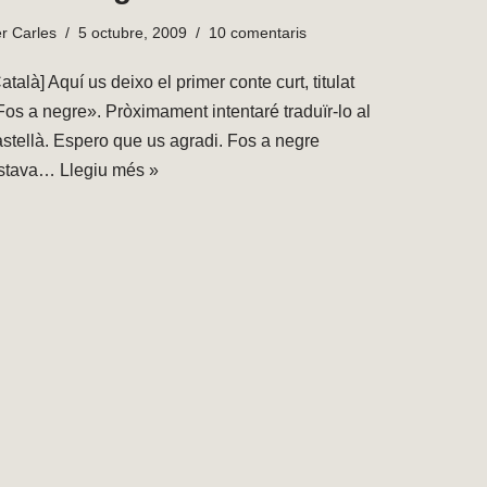
er
Carles
5 octubre, 2009
10 comentaris
atalà] Aquí us deixo el primer conte curt, titulat
Fos a negre». Pròximament intentaré traduïr-lo al
astellà. Espero que us agradi. Fos a negre
stava…
Llegiu més »