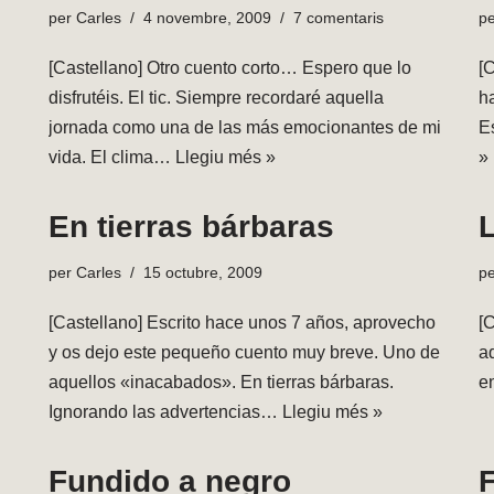
per
Carles
4 novembre, 2009
7 comentaris
p
[Castellano] Otro cuento corto… Espero que lo
[
disfrutéis. El tic. Siempre recordaré aquella
ha
jornada como una de las más emocionantes de mi
E
vida. El clima…
Llegiu més »
»
En tierras bárbaras
L
per
Carles
15 octubre, 2009
p
[Castellano] Escrito hace unos 7 años, aprovecho
[C
y os dejo este pequeño cuento muy breve. Uno de
aq
aquellos «inacabados». En tierras bárbaras.
e
Ignorando las advertencias…
Llegiu més »
Fundido a negro