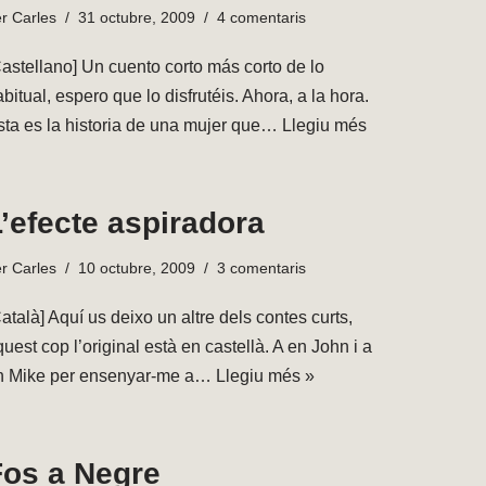
er
Carles
31 octubre, 2009
4 comentaris
Castellano] Un cuento corto más corto de lo
bitual, espero que lo disfrutéis. Ahora, a la hora.
sta es la historia de una mujer que…
Llegiu més
’efecte aspiradora
er
Carles
10 octubre, 2009
3 comentaris
atalà] Aquí us deixo un altre dels contes curts,
uest cop l’original està en castellà. A en John i a
n Mike per ensenyar-me a…
Llegiu més »
Fos a Negre